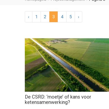
‹
1
2
3
4
5
›
De CSRD: ‘moetje’ of kans voor
ketensamenwerking?