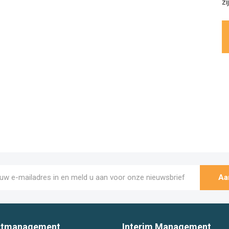
zi
Aa
ctmanagement
Interim Management