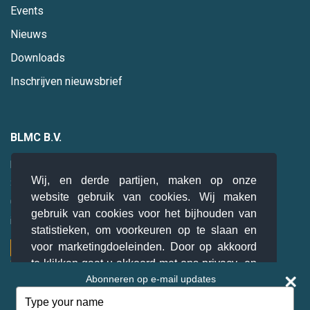
Events
Nieuws
Downloads
Inschrijven nieuwsbrief
BLMC B.V.
Hogebrinkerweg 19
Wij, en derde partijen, maken op onze
3871 KM
Hoevelaken
website gebruik van cookies. Wij maken
085 0 47 94 28
gebruik van cookies voor het bijhouden van
info@blmc.nl
statistieken, om voorkeuren op te slaan en
voor marketingdoeleinden. Door op akkoord
te klikken gaat u akkoord met ons privacy- en
Abonneren op e-mail updates
cookiebeleid.
Lees meer
Type
your