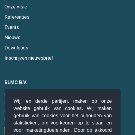
Onze visie
Referenties
Events
Nieuws
Downloads
Inschrijven nieuwsbrief
BLMC B.V.
Hogebrinkerweg 19
Wij, en derde partijen, maken op onze
3871 KM
Hoevelaken
website gebruik van cookies. Wij maken
085 0 47 94 28
gebruik van cookies voor het bijhouden van
info@blmc.nl
statistieken, om voorkeuren op te slaan en
voor marketingdoeleinden. Door op akkoord