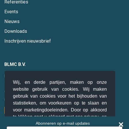
Referenties
Events
Nieuws
Downloads
Inschrijven nieuwsbrief
BLMC B.V.
Hogebrinkerweg 19
Wij, en derde partijen, maken op onze
3871 KM
Hoevelaken
website gebruik van cookies. Wij maken
085 0 47 94 28
gebruik van cookies voor het bijhouden van
info@blmc.nl
statistieken, om voorkeuren op te slaan en
voor marketingdoeleinden. Door op akkoord
te klikken gaat u akkoord met ons privacy- en
Abonneren op e-mail updates
cookiebeleid.
Lees meer
Type