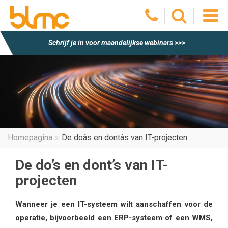
O
Schrijf je in voor maandelijkse webinars >>>
he
m
Homepagina
De doâs en dontâs van IT-projecten
De do’s en dont’s van IT-
projecten
Wanneer je een IT-systeem wilt aanschaffen voor de
operatie, bijvoorbeeld een ERP-systeem of een WMS,