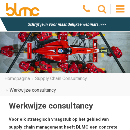
O
Schrijf je in voor maandelijkse webinars >>>
he
m
Homepagina
Supply Chain Consultancy
Werkwijze consultancy
Werkwijze consultancy
Voor elk strategisch vraagstuk op het gebied van
supply chain management heeft BLMC een concrete