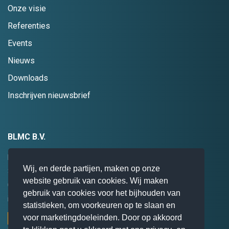
Onze visie
Referenties
Events
Nieuws
Downloads
Inschrijven nieuwsbrief
BLMC B.V.
Hogebrinkerweg 19
Wij, en derde partijen, maken op onze
3871 KM
Hoevelaken
website gebruik van cookies. Wij maken
085 0 47 94 28
gebruik van cookies voor het bijhouden van
info@blmc.nl
statistieken, om voorkeuren op te slaan en
voor marketingdoeleinden. Door op akkoord