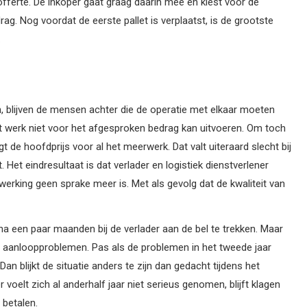
offerte. De inkoper gaat graag daarin mee en kiest voor de
rag. Nog voordat de eerste pallet is verplaatst, is de grootste
.
n, blijven de mensen achter die de operatie met elkaar moeten
 het werk niet voor het afgesproken bedrag kan uitvoeren. Om toch
agt de hoofdprijs voor al het meerwerk. Dat valt uiteraard slecht bij
t. Het eindresultaat is dat verlader en logistiek dienstverlener
rking geen sprake meer is. Met als gevolg dat de kwaliteit van
na een paar maanden bij de verlader aan de bel te trekken. Maar
 aanloopproblemen. Pas als de problemen in het tweede jaar
Dan blijkt de situatie anders te zijn dan gedacht tijdens het
er voelt zich al anderhalf jaar niet serieus genomen, blijft klagen
 betalen.