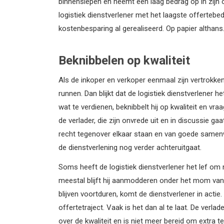
binnenslepen en neemt een laag bedrag op in zijn 
logistiek dienstverlener met het laagste offertebed
kostenbesparing al gerealiseerd. Op papier althans
Beknibbelen op kwaliteit
Als de inkoper en verkoper eenmaal zijn vertrokke
runnen. Dan blijkt dat de logistiek dienstverlener
wat te verdienen, beknibbelt hij op kwaliteit en vra
de verlader, die zijn onvrede uit en in discussie gaa
recht tegenover elkaar staan en van goede samenwe
de dienstverlening nog verder achteruitgaat.
Soms heeft de logistiek dienstverlener het lef om 
meestal blijft hij aanmodderen onder het mom van
blijven voortduren, komt de dienstverlener in actie. 
offertetraject. Vaak is het dan al te laat. De verlad
over de kwaliteit en is niet meer bereid om extra te