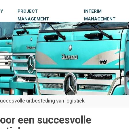
CY
PROJECT
INTERIM
MANAGEMENT
MANAGEMENT
gement
gement
Nieuws
Community
Community
Events
Downloads
Vacatures
Vacatures
Nieuws
Nieuws
Nieuws
Vacatures
uccesvolle uitbesteding van logistiek
voor een succesvolle