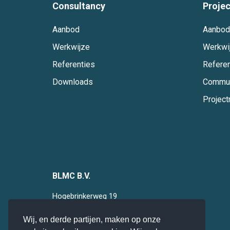
Consultancy
Proje
Aanbod
Aanbod
Werkwijze
Werkwi
Referenties
Referen
Downloads
Commun
Projec
BLMC B.V.
Hogebrinkerweg 19
3871 KM
Hoevelaken
Wij, en derde partijen, maken op onze
085 0 47 94 28