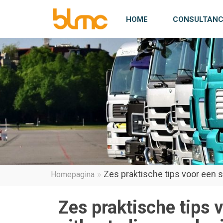
HOME
CONSULTAN
Consultancy
Project Mana
Interim Mana
Over ons
Aanbod
Aanbod
Aanbod
Over BLMC
Werkwijze
Werkwijze
Werkwijze
Onze visie
Referenties
Referenties
Referenties
Referenties
Zes praktische tips voor een s
Homepagina
Zes praktische tips 