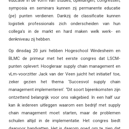
educatie in de vorm van studies, opleidingen, congressen,
symposia en seminars kunnen zij permanente educatie
(pe) punten verdienen. Dankzij de classificatie kunnen
logistiek professionals zich onderscheiden van hun
collega’s in de markt en hard maken welk werk- en
denkniveau zij hebben.
Op dinsdag 20 juni hebben Hogeschool Windesheim en
BLMC de primeur met het eerste congres dat LSCM-
punten oplevert. Hoogleraar supply chain management en
vLm-voorzitter Jack van der Veen juicht het initiatief toe,
zeker gezien het thema ‘Succesvol supply chain
management implementeren’. “Dit soort bijeenkomsten zijn
ontzettend belangrijk voor ons vakgebied. In een half uur
kan ik iedereen uitleggen waarom een bedrijf met supply
chain management moet starten, maar de problemen
schuilen altijd in de implementatie. Het congres biedt
daarvoor handvatten. Het is daarom goed om te zien dat