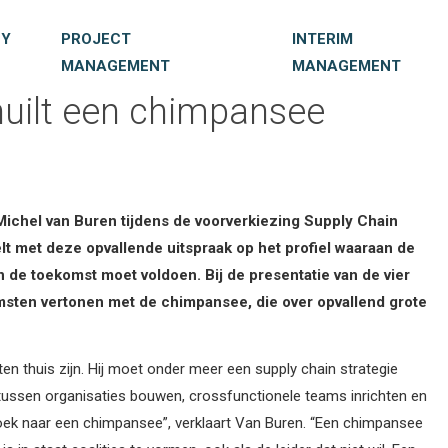
 chimpansee
CY
PROJECT
INTERIM
MANAGEMENT
MANAGEMENT
huilt een chimpansee
gement
gement
Nieuws
Community
Community
Events
 Michel van Buren tijdens de voorverkiezing Supply Chain
t met deze opvallende uitspraak op het profiel waaraan de
Downloads
Vacatures
Vacatures
Nieuws
 de toekomst moet voldoen. Bij de presentatie van de vier
omsten vertonen met de chimpansee, die over opvallend grote
Nieuws
Nieuws
Vacatures
en thuis zijn. Hij moet onder meer een supply chain strategie
ussen organisaties bouwen, crossfunctionele teams inrichten en
p zoek naar een chimpansee”, verklaart Van Buren. “Een chimpansee