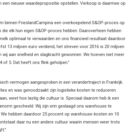
en een nieuwe waardepropositie opstellen. Verkoop is daarmee op
 om binnen FrieslandCampina een overkoepelend S&OP-proces op
hubs die elk hun eigen S&OP-proces hebben. Daaroverheen hebben
melk optimaal te verwaarden en ons financieel resultaat daardoor
fst 13 miljoen euro verdiend, het streven voor 2016 is 20 miljoen
en wij aan snelheid en slagkracht gewonnen. We hoeven niet meer
4 of 5. Dat heeft ons flink geholpen.”
hisch vermogen aangesproken in een verandertraject in Frankrijk.
rlies en was genoodzaakt zijn logistieke kosten te reduceren.
aan, weet hoe lastig die cultuur is. Speciaal daarom heb ik een
enorm gescheeld. Wij zijn erin geslaagd ons warehouse te
t. We hebben daardoor 25 procent op warehouse-kosten en 10
ntstaat daar nu een andere cultuur waarin mensen weer trots
ft.”