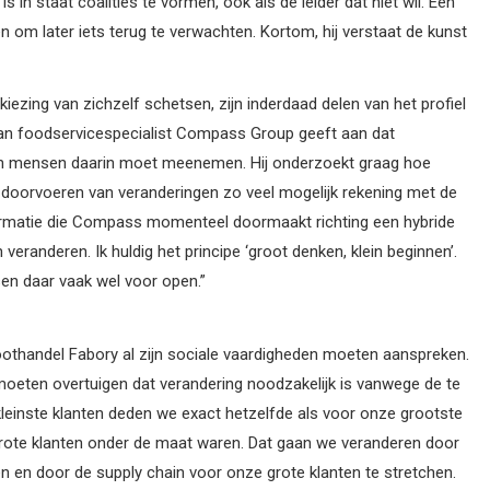
 in staat coalities te vormen, ook als de leider dat niet wil. Een
om later iets terug te verwachten. Kortom, hij verstaat de kunst
iezing van zichzelf schetsen, zijn inderdaad delen van het profiel
van foodservicespecialist Compass Group geeft aan dat
 zijn mensen daarin moet meenemen. Hij onderzoekt graag hoe
 doorvoeren van veranderingen zo veel mogelijk rekening met de
ormatie die Compass momenteel doormaakt richting een hybride
 veranderen. Ik huldig het principe ‘groot denken, klein beginnen’.
sen daar vaak wel voor open.”
groothandel Fabory al zijn sociale vaardigheden moeten aanspreken.
 moeten overtuigen dat verandering noodzakelijk is vanwege de te
kleinste klanten deden we exact hetzelfde als voor onze grootste
g grote klanten onder de maat waren. Dat gaan we veranderen door
den en door de supply chain voor onze grote klanten te stretchen.