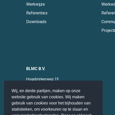
Werkwijze
Werkwi
Referenties
Referen
Downloads
Commun
Projec
BLMC B.V.
Hogebrinkerweg 19
3871 KM
Hoevelaken
Wij, en derde partijen, maken op onze
085 0 47 94 28
website gebruik van cookies. Wij maken
info@blmc.nl
gebruik van cookies voor het bijhouden van
statistieken, om voorkeuren op te slaan en