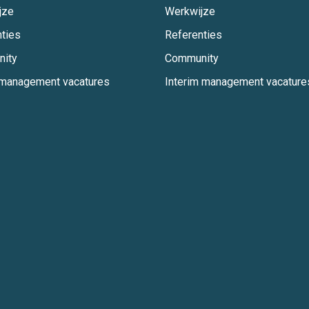
jze
Werkwijze
ties
Referenties
ity
Community
tmanagement vacatures
Interim management vacature