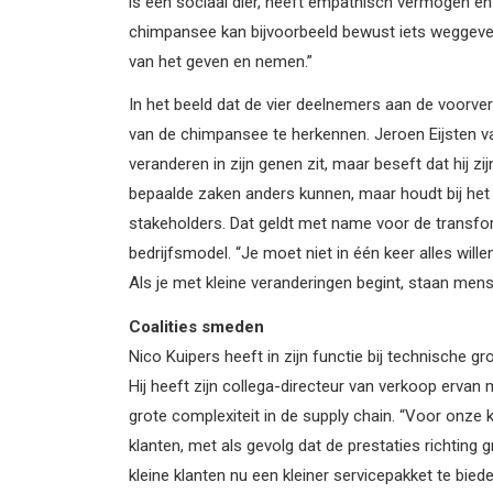
is een sociaal dier, heeft empathisch vermogen en is
chimpansee kan bijvoorbeeld bewust iets weggeven 
van het geven en nemen.”
In het beeld dat de vier deelnemers aan de voorverk
van de chimpansee te herkennen. Jeroen Eijsten 
veranderen in zijn genen zit, maar beseft dat hij
bepaalde zaken anders kunnen, maar houdt bij het
stakeholders. Dat geldt met name voor de transf
bedrijfsmodel. “Je moet niet in één keer alles willen
Als je met kleine veranderingen begint, staan men
Coalities smeden
Nico Kuipers heeft in zijn functie bij technische 
Hij heeft zijn collega-directeur van verkoop ervan
grote complexiteit in de supply chain. “Voor onze 
klanten, met als gevolg dat de prestaties richtin
kleine klanten nu een kleiner servicepakket te bie