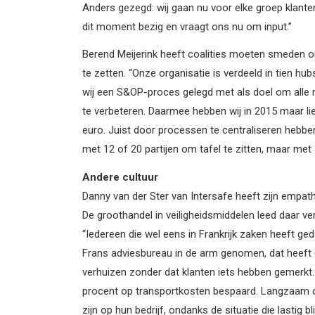
Anders gezegd: wij gaan nu voor elke groep klant
dit moment bezig en vraagt ons nu om input.”
Berend Meijerink heeft coalities moeten smeden
te zetten. “Onze organisatie is verdeeld in tien 
wij een S&OP-proces gelegd met als doel om alle 
te verbeteren. Daarmee hebben wij in 2015 maar lie
euro. Juist door processen te centraliseren hebb
met 12 of 20 partijen om tafel te zitten, maar met 
Andere cultuur
Danny van der Ster van Intersafe heeft zijn empat
De groothandel in veiligheidsmiddelen leed daar ve
“Iedereen die wel eens in Frankrijk zaken heeft ged
Frans adviesbureau in de arm genomen, dat heeft 
verhuizen zonder dat klanten iets hebben gemerk
procent op transportkosten bespaard. Langzaam o
zijn op hun bedrijf, ondanks de situatie die lastig blij