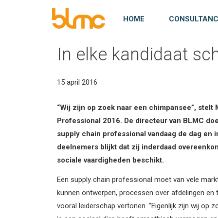
In elke kandidaat schuilt een
Homepagina
HOME
CONSULTAN
In elke kandidaat sc
Consultancy
Project Mana
Interim Mana
Over ons
15 april 2016
Aanbod
Aanbod
Aanbod
Over BLMC
“Wij zijn op zoek naar een chimpansee”, stelt
Professional 2016. De directeur van BLMC doel
Werkwijze
Werkwijze
Werkwijze
Onze visie
supply chain professional vandaag de dag en in
deelnemers blijkt dat zij inderdaad overeenk
Referenties
Referenties
Referenties
Referenties
sociale vaardigheden beschikt.
Een supply chain professional moet van vele markt
kunnen ontwerpen, processen over afdelingen en t
vooral leiderschap vertonen. “Eigenlijk zijn wij o