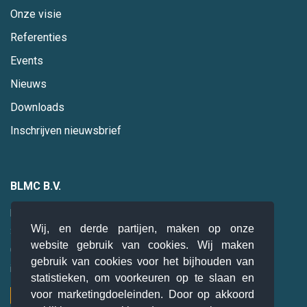
Onze visie
Referenties
Events
Nieuws
Downloads
Inschrijven nieuwsbrief
BLMC B.V.
Hogebrinkerweg 19
Wij, en derde partijen, maken op onze
3871 KM
Hoevelaken
website gebruik van cookies. Wij maken
085 0 47 94 28
gebruik van cookies voor het bijhouden van
info@blmc.nl
statistieken, om voorkeuren op te slaan en
voor marketingdoeleinden. Door op akkoord