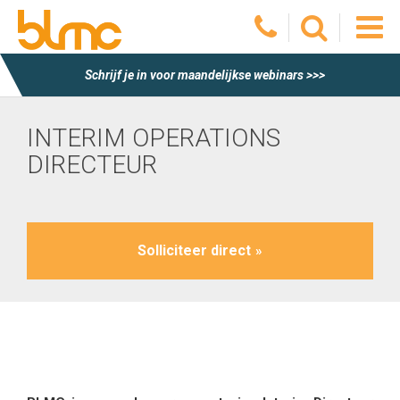
O
Homepagina
Interim Operations Directeur
Schrijf je in voor maandelijkse webinars >>>
he
INTERIM OPERATIONS
m
DIRECTEUR
Solliciteer direct