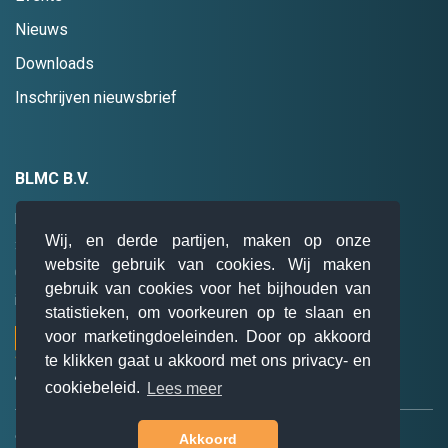
Nieuws
Downloads
Inschrijven nieuwsbrief
BLMC B.V.
Hogebrinkerweg 19
Wij, en derde partijen, maken op onze
3871 KM
Hoevelaken
website gebruik van cookies. Wij maken
085 0 47 94 28
gebruik van cookies voor het bijhouden van
info@blmc.nl
statistieken, om voorkeuren op te slaan en
voor marketingdoeleinden. Door op akkoord
te klikken gaat u akkoord met ons privacy- en
cookiebeleid.
Lees meer
© BLMC B.V. 2026. Alle rechten voorbehouden.
Akkoord