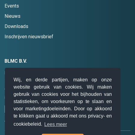
Events
Nieuws
Downloads
Inschrijven nieuwsbrief
BLMC B.V.
Hogebrinkerweg 19
Wij, en derde partijen, maken op onze
3871 KM
Hoevelaken
website gebruik van cookies. Wij maken
085 0 47 94 28
gebruik van cookies voor het bijhouden van
info@blmc.nl
statistieken, om voorkeuren op te slaan en
voor marketingdoeleinden. Door op akkoord
te klikken gaat u akkoord met ons privacy- en
cookiebeleid.
Lees meer