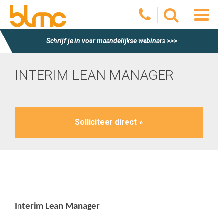
O
Homepagina
Interim Lean Manager
Schrijf je in voor maandelijkse webinars >>>
he
INTERIM LEAN MANAGER
m
Solliciteer direct
Interim Lean Manager