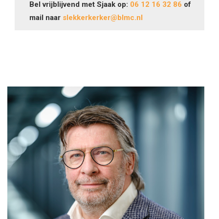
Bel vrijblijvend met Sjaak op:
06 12 16 32 86
of
mail naar
slekkerkerker@blmc.nl