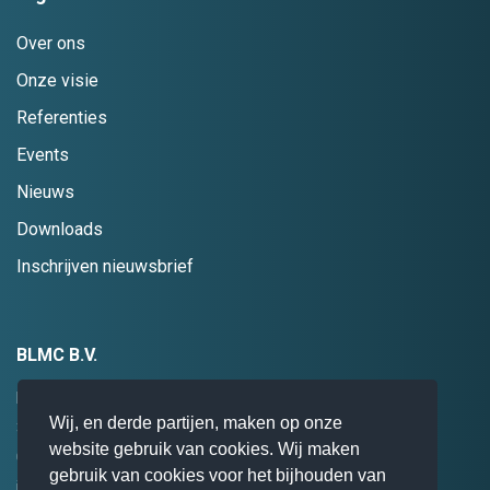
Over ons
Onze visie
Referenties
Events
Nieuws
Downloads
Inschrijven nieuwsbrief
BLMC B.V.
Hogebrinkerweg 19
Wij, en derde partijen, maken op onze
3871 KM
Hoevelaken
website gebruik van cookies. Wij maken
085 0 47 94 28
gebruik van cookies voor het bijhouden van
info@blmc.nl