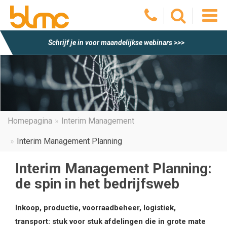
O
Schrijf je in voor maandelijkse webinars >>>
he
m
Homepagina
Interim Management
Interim Management Planning
Interim Management Planning:
de spin in het bedrijfsweb
Inkoop, productie, voorraadbeheer, logistiek,
transport: stuk voor stuk afdelingen die in grote mate