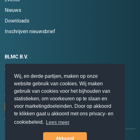
Nieuws
Downloads
Inschrijven nieuwsbrief
BLMC B.V.
Hogebrinkerweg 19
Wij, en derde partijen, maken op onze
3871 KM
Hoevelaken
website gebruik van cookies. Wij maken
085 0 47 94 28
gebruik van cookies voor het bijhouden van
info@blmc.nl
statistieken, om voorkeuren op te slaan en
voor marketingdoeleinden. Door op akkoord
te klikken gaat u akkoord met ons privacy- en
cookiebeleid.
Lees meer
© BLMC B.V. 2026. Alle rechten voorbehouden.
Akkoord