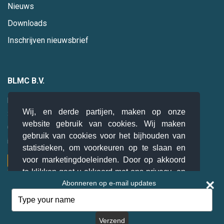
Nieuws
Downloads
Inschrijven nieuwsbrief
BLMC B.V.
Hogebrinkerweg 19
Wij, en derde partijen, maken op onze
3871 KM
Hoevelaken
website gebruik van cookies. Wij maken
085 0 47 94 28
gebruik van cookies voor het bijhouden van
info@blmc.nl
statistieken, om voorkeuren op te slaan en
voor marketingdoeleinden. Door op akkoord
te klikken gaat u akkoord met ons privacy- en
Abonneren op e-mail updates
cookiebeleid.
Lees meer
Type
your
© BLMC B.V. 2026. Alle rechten voorbehouden.
Akkoord
name
Verzend