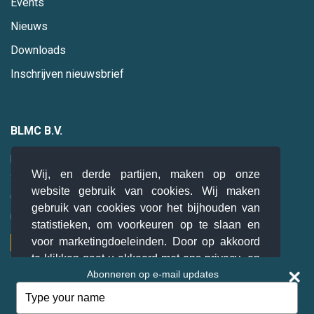
Events
Nieuws
Downloads
Inschrijven nieuwsbrief
BLMC B.V.
Hogebrinkerweg 19
Wij, en derde partijen, maken op onze
3871 KM
Hoevelaken
website gebruik van cookies. Wij maken
085 0 47 94 28
gebruik van cookies voor het bijhouden van
info@blmc.nl
statistieken, om voorkeuren op te slaan en
voor marketingdoeleinden. Door op akkoord
te klikken gaat u akkoord met ons privacy- en
Abonneren op e-mail updates
cookiebeleid.
Lees meer
Type
your
© BLMC B.V. 2026. Alle rechten voorbehouden.
Akkoord