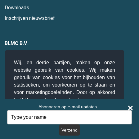
Downloads
Inschrijven nieuwsbrief
BLMC B.V.
Hogebrinkerweg 19
Wij, en derde partijen, maken op onze
3871 KM
Hoevelaken
website gebruik van cookies. Wij maken
085 0 47 94 28
gebruik van cookies voor het bijhouden van
info@blmc.nl
statistieken, om voorkeuren op te slaan en
voor marketingdoeleinden. Door op akkoord
te klikken gaat u akkoord met ons privacy- en
Abonneren op e-mail updates
cookiebeleid.
Lees meer
Type
your
© BLMC B.V. 2026. Alle rechten voorbehouden.
Akkoord
name
Verzend
Privacy- en cookiebeleid
Sitemap