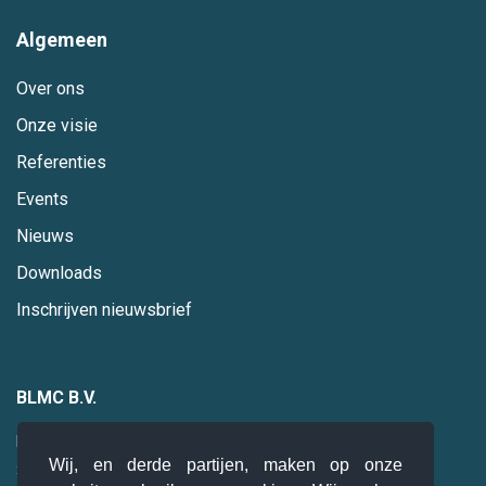
Algemeen
Over ons
Onze visie
Referenties
Events
Nieuws
Downloads
Inschrijven nieuwsbrief
BLMC B.V.
Hogebrinkerweg 19
Wij, en derde partijen, maken op onze
3871 KM
Hoevelaken