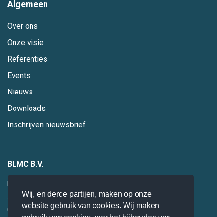
Algemeen
Over ons
Onze visie
Referenties
Events
Nieuws
Downloads
Inschrijven nieuwsbrief
BLMC B.V.
Hogebrinkerweg 19
Wij, en derde partijen, maken op onze
3871 KM
Hoevelaken
website gebruik van cookies. Wij maken
085 0 47 94 28