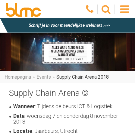
O
Schrijf je in voor maandelijkse webinars >>>
he
m
Homepagina
Events
Supply Chain Arena 2018
Supply Chain Arena ©
Wanneer
: Tijdens de beurs ICT & Logistiek
Data
: woensdag 7 en donderdag 8 november
2018
Locatie
: Jaarbeurs, Utrecht