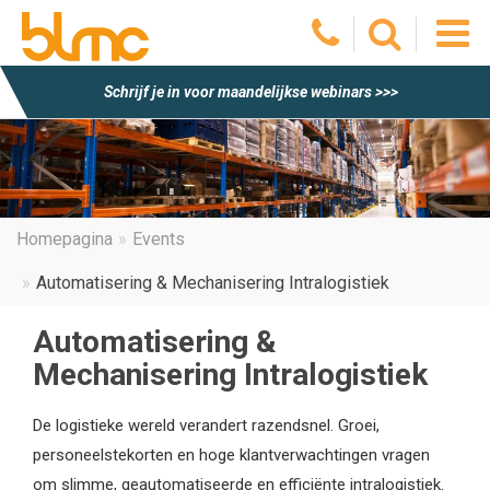
O
Schrijf je in voor maandelijkse webinars >>>
he
m
Homepagina
Events
Automatisering & Mechanisering Intralogistiek
Automatisering &
Mechanisering Intralogistiek
De logistieke wereld verandert razendsnel. Groei,
personeelstekorten en hoge klantverwachtingen vragen
om slimme, geautomatiseerde en efficiënte intralogistiek.