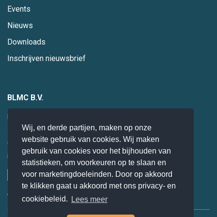
Events
Nieuws
Downloads
Inschrijven nieuwsbrief
BLMC B.V.
Hogebrinkerweg 19
Wij, en derde partijen, maken op onze
3871 KM
Hoevelaken
website gebruik van cookies. Wij maken
085 0 47 94 28
gebruik van cookies voor het bijhouden van
info@blmc.nl
statistieken, om voorkeuren op te slaan en
voor marketingdoeleinden. Door op akkoord
te klikken gaat u akkoord met ons privacy- en
cookiebeleid.
Lees meer