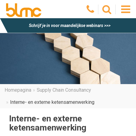
O
Schrijf je in voor maandelijkse webinars >>>
he
m
Homepagina
Supply Chain Consultancy
Interne- en externe ketensamenwerking
Interne- en externe
ketensamenwerking